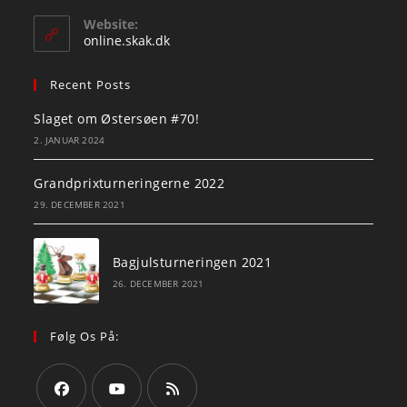
in
your
Website:
application
online.skak.dk
Recent Posts
Slaget om Østersøen #70!
2. JANUAR 2024
Grandprixturneringerne 2022
29. DECEMBER 2021
Bagjulsturneringen 2021
26. DECEMBER 2021
Følg Os På: