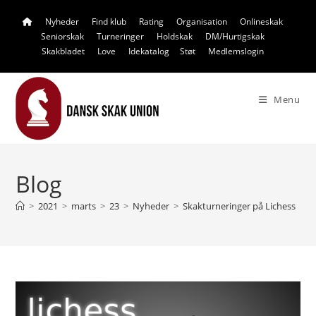
Skip
Nyheder
Find klub
Rating
Organisation
Onlineskak
to
Seniorskak
Turneringer
Holdskak
DM/Hurtigskak
content
Skakbladet
Love
Idekatalog
Støt
Medlemslogin
Menu
Blog
>
2021
>
marts
>
23
>
Nyheder
>
Skakturneringer på Lichess