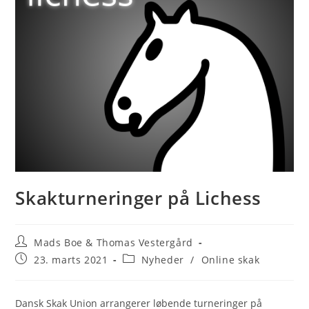
Skakturneringer på Lichess
Post
Mads Boe & Thomas Vestergård
author:
Post
Post
23. marts 2021
Nyheder
/
Online skak
published:
category:
Dansk Skak Union arrangerer løbende turneringer på