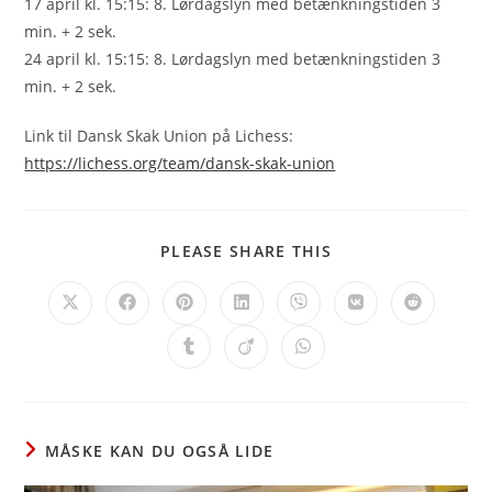
17 april kl. 15:15: 8. Lørdagslyn med betænkningstiden 3
min. + 2 sek.
24 april kl. 15:15: 8. Lørdagslyn med betænkningstiden 3
min. + 2 sek.
Link til Dansk Skak Union på Lichess:
https://lichess.org/team/dansk-skak-union
SHARE
PLEASE SHARE THIS
THIS
CONTENT
Opens
Opens
Opens
Opens
Opens
Opens
Opens
in
in
in
in
in
in
in
a
a
a
a
a
a
a
Opens
Opens
Opens
new
new
new
new
new
new
new
in
in
in
window
window
window
window
window
window
window
a
a
a
new
new
new
window
window
window
MÅSKE KAN DU OGSÅ LIDE