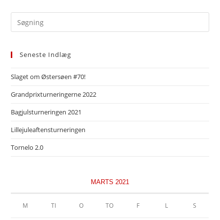
Pre
Es
to
Seneste Indlæg
clo
the
Slaget om Østersøen #70!
sea
pan
Grandprixturneringerne 2022
Bagjulsturneringen 2021
Lillejuleaftensturneringen
Tornelo 2.0
MARTS 2021
M
TI
O
TO
F
L
S