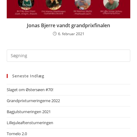
Jonas Bjerre vandt grandprixfinalen
6. februar 2021
Pre
Es
to
Seneste Indlæg
clo
the
Slaget om Østersøen #70!
sea
pan
Grandprixturneringerne 2022
Bagjulsturneringen 2021
Lillejuleaftensturneringen
Tornelo 2.0