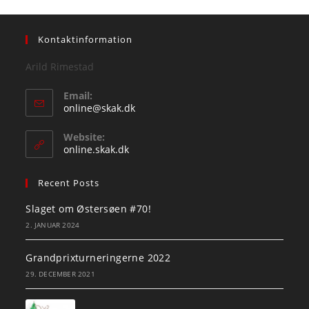
Kontaktinformation
Arild Rimestad
Email:
Opens
online@skak.dk
in
your
Website:
application
online.skak.dk
Recent Posts
Slaget om Østersøen #70!
2. JANUAR 2024
Grandprixturneringerne 2022
29. DECEMBER 2021