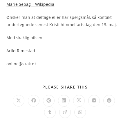
Marie Sebag – Wikipedia
Ønsker man at deltage eller har spørgsmål, så kontakt
undertegnede senest Kristi himmelfartsdag den 13. maj.
Med skaklig hilsen
Arild Rimestad
online@skak.dk
SHARE
PLEASE SHARE THIS
THIS
CONTENT
Opens
Opens
Opens
Opens
Opens
Opens
Opens
in
in
in
in
in
in
in
a
a
a
a
a
a
a
Opens
Opens
Opens
new
new
new
new
new
new
new
in
in
in
window
window
window
window
window
window
window
a
a
a
new
new
new