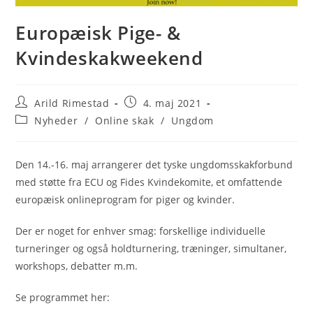
Europæisk Pige- &
Kvindeskakweekend
Post
Post
Arild Rimestad
4. maj 2021
author:
published:
Post
Nyheder
/
Online skak
/
Ungdom
category:
Den 14.-16. maj arrangerer det tyske ungdomsskakforbund
med støtte fra ECU og Fides Kvindekomite, et omfattende
europæisk onlineprogram for piger og kvinder.
Der er noget for enhver smag: forskellige individuelle
turneringer og også holdturnering, træninger, simultaner,
workshops, debatter m.m.
Se programmet her: