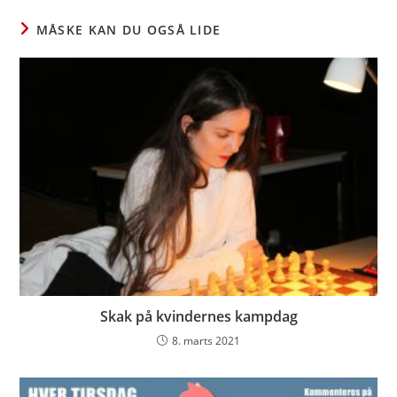
window
window
window
MÅSKE KAN DU OGSÅ LIDE
Skak på kvindernes kampdag
8. marts 2021