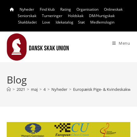
Skip
Nyheder
Find klub
Rating
Organisation
Onlineskak
to
Seniorskak
Turneringer
Holdskak
DM/Hurtigskak
content
Skakbladet
Love
Idekatalog
Støt
Medlemslogin
Menu
Blog
>
2021
>
maj
>
4
>
Nyheder
>
Europæisk Pige- & Kvindeskakwee